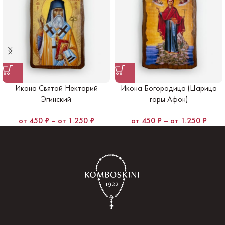
Икона Святой Нектарий
Икона Богородица (Царица
Эгинский
горы Афон)
450
₽
–
1.250
₽
450
₽
–
1.250
₽