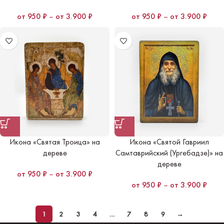
950
₽
–
3.900
₽
950
₽
–
3.900
₽
Икона «Святая Троица» на
Икона «Святой Гавриил
дереве
Самтаврийский (Ургебадзе)» на
дереве
950
₽
–
3.900
₽
950
₽
–
3.900
₽
1
2
3
4
…
7
8
9
→