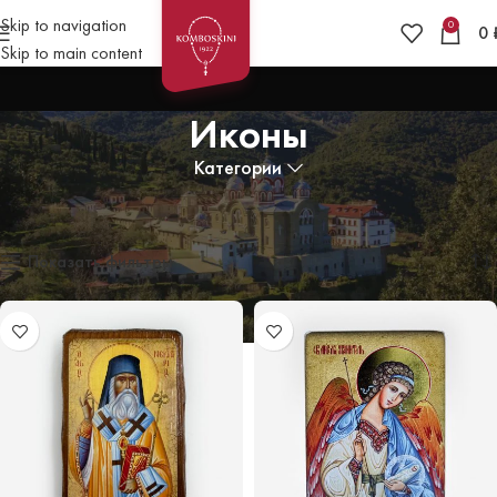
Skip to navigation
0
0
Skip to main content
Иконы
Категории
Главная
»
Иконы
Отображение 1–12 из 100
Показать фильтры