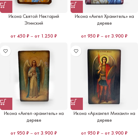
Икона Святой Нектарий
Икона «Ангел Хранитель» на
Эгинский
дереве
450
₽
–
1.250
₽
950
₽
–
3.900
₽
Икона «Ангел-хранитель» на
Икона «Архангел Михаил» на
дереве
дереве
950
₽
–
3.900
₽
950
₽
–
3.900
₽