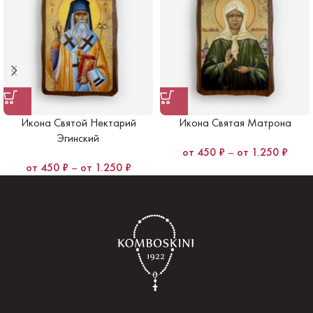
Икона Святой Нектарий
Икона Святая Матрона
Эгинский
450
₽
–
1.250
₽
450
₽
–
1.250
₽