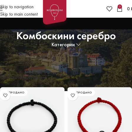
Skip to navigation
0
0
Skip to main content
Комбоскини серебро
Категории
Главная
»
Комбоскини
»
Комбоскини серебро
Отображение 1–12 из 20
Показать фильтры
РАСПРОДАНО
РАСПРОДАНО