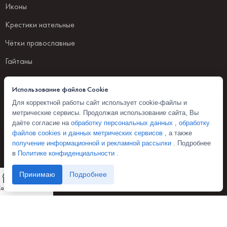
Иконы
Крестики нательные
Чётки православные
Гайтаны
ПОКУПАТЕЛЯМ
Использование файлов Cookie
Для корректной работы сайт использует cookie-файлы и
Главная
метрические сервисы. Продолжая использование сайта, Вы
даёте согласие на
обработку персональных данных
,
обработку
Каталог товаров
файлов cookies и данных метрических сервисов
, а также
получение информационной и рекламной рассылки
. Подробнее
Доставка и оплата
в
Политике конфиденциальности
.
Оферта
Принимаю
0
Подробнее
О нас
Каталог
Избранное
Корзина
Мой аккаунт
Полезные статьи
Контакты