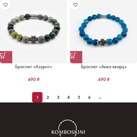
Браслет «Азурит»
Браслет «Аква кварц»
490
₽
490
₽
1
2
3
4
5
6
→