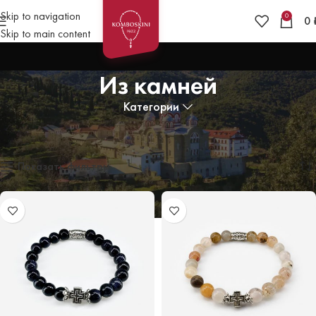
Skip to navigation
0
0
Skip to main content
Из камней
Категории
Главная
»
Браслеты
»
Из камней
Отображение 1–12 из 62
Показать фильтры