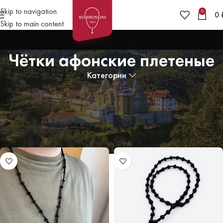
Skip to navigation
0
0
Skip to main content
Чётки афонские плетеные
Категории
Главная
»
Чётки православные
»
Чётки афонские плетеные
Показаны все результаты (10)
Показать фильтры