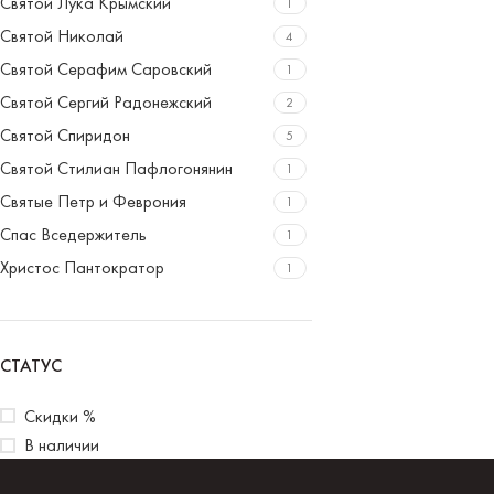
Святой Лука Крымский
1
Святой Николай
4
Святой Серафим Саровский
1
Святой Сергий Радонежский
2
Святой Спиридон
5
Святой Стилиан Пафлогонянин
1
Святые Петр и Феврония
1
Спас Вседержитель
1
Христос Пантократор
1
СТАТУС
Скидки %
В наличии