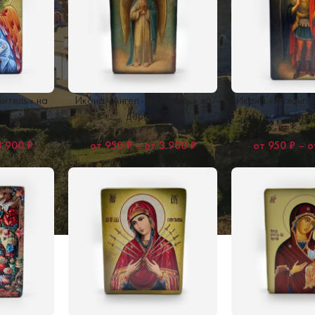
нитель» на
Икона «Ангел-хранитель» на
Икона «Арханге
дереве
дере
3.900
₽
950
₽
–
3.900
₽
950
₽
–