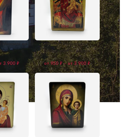
л Михаил» на
Икона «Богородица
ве
Всецарица» на дереве
3.900
₽
950
₽
–
3.900
₽