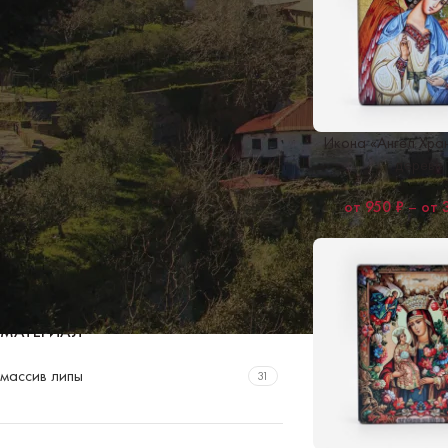
РАЗМЕРЫ
14см х 18см
26
14см х 24см
5
Икона «Ангел Хра
19см х 24см
26
дереве
7см х 12см
5
950
₽
–
9.5см x 12.5см
26
9см х 16см
5
МАТЕРИАЛ
массив липы
31