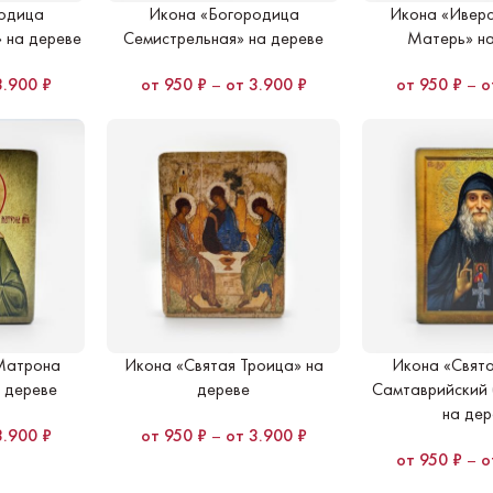
одица
Икона «Богородица
Икона «Иверс
 на дереве
Семистрельная» на дереве
Матерь» на
3.900
₽
950
₽
–
3.900
₽
950
₽
–
Матрона
Икона «Святая Троица» на
Икона «Свято
 дереве
дереве
Самтаврийский 
на дер
3.900
₽
950
₽
–
3.900
₽
950
₽
–