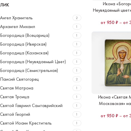
Икона «Богор
ЛИК
Неувядаемый цвет»
Ангел Хранитель
2
950
₽
–
Архангел Михаил
1
Богородица (Всецарица)
1
Богородица (Иверская)
1
Богородица (Казанская)
1
Богородица (Неувядаемый Цвет)
1
Богородица (Семистрельная)
1
Паисий Святогорец
2
Святая Матрона
1
Святая Троица
Икона «Святая 
1
Московская» на
Святой Гавриил Самтаврийский
1
Святой Георгий
1
950
₽
–
Святой Иоанн Креститель
1