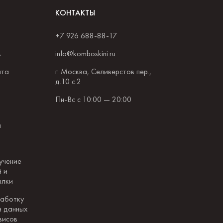
КОНТАКТЫ
+7 926 688-88-17
в
info@komboskini.ru
ата
г. Москва, Селиверстов пер.,
д.10 с.2
Пн-Вс с 10:00 — 20:00
и
учение
 и
ылки
работку
и данных
висов