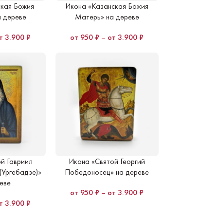
кая Божия
Икона «Казанская Божия
 дереве
Матерь» на дереве
3.900
₽
950
₽
–
3.900
₽
й Гавриил
Икона «Святой Георгий
(Ургебадзе)»
Победоносец» на дереве
еве
950
₽
–
3.900
₽
3.900
₽