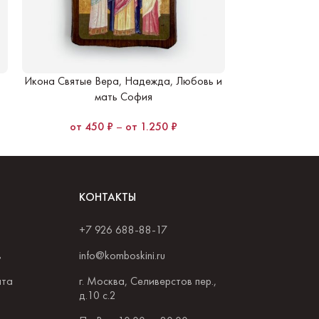
Икона Святые Вера, Надежда, Любовь и
Икона Свят
мать София
45
450
₽
–
1.250
₽
КОНТАКТЫ
+7 926 688-88-17
в
info@komboskini.ru
ата
г. Москва, Селиверстов пер.,
д.10 с.2