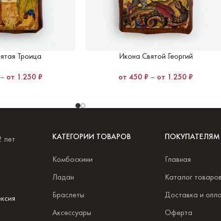
ятая Троица
Икона Святой Георгий
–
1.250
₽
450
₽
–
1.250
₽
КАТЕГОРИИ ТОВАРОВ
ПОКУПАТЕЛЯМ
2 лет
Комбоскини
Главная
.
Ладан
Каталог товаро
Браслеты
Доставка и опл
ксия
Аксессуары
Оферта