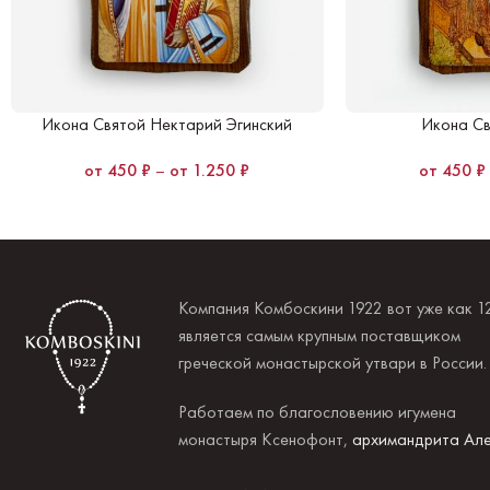
Икона Святой Нектарий Эгинский
Икона Св
450
₽
–
1.250
₽
450
₽
Компания Комбоскини 1922 вот уже как 1
является самым крупным поставщиком
греческой монастырской утвари в России
Работаем по благословению игумена
монастыря Ксенофонт,
архимандрита Але