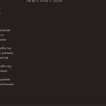
Пн-Вс с 10:00 — 20:00
и
учение
 и
ылки
работку
и данных
висов
работку
анных
ошении
ональных