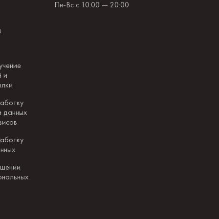
Пн-Вс с 10:00 — 20:00
и
учение
 и
ылки
работку
и данных
висов
работку
анных
ошении
ональных