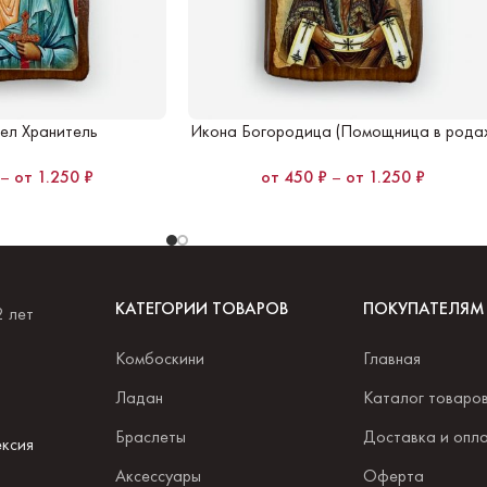
ел Хранитель
Икона Богородица (Помощница в рода
–
1.250
₽
450
₽
–
1.250
₽
КАТЕГОРИИ ТОВАРОВ
ПОКУПАТЕЛЯМ
2 лет
Комбоскини
Главная
.
Ладан
Каталог товаро
Браслеты
Доставка и опл
ксия
Аксессуары
Оферта