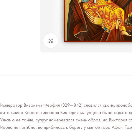
Нажмите чтобы увеличить
Император Византии Феофил (829—842) славился своим иконоборс
жительница Константинополя Виктория вынуждена была скрыто хр
Узнав о ее тайне, супруг намеревался сжечь образ, но Виктория с
Икона не погибла, но прибилась к берегу у святой горы Афон. Там