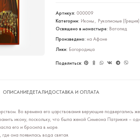
Артикул:
000009
Категории:
Иконы
,
Рукописные (Греция)
Освящено в монастыре:
Ватопед
Произведено:
на Афоне
Лики:
Богородица
Поделиться:
ОПИСАНИЕ
ДЕТАЛИ
ДОСТАВКА И ОПЛАТА
твом. Во времена его царствования верующие подвергались жест
анить икону, поскольку, что была женой Симеона Патрикия – одн
пасла его и бросила в море.
, где она появилась вода святая.