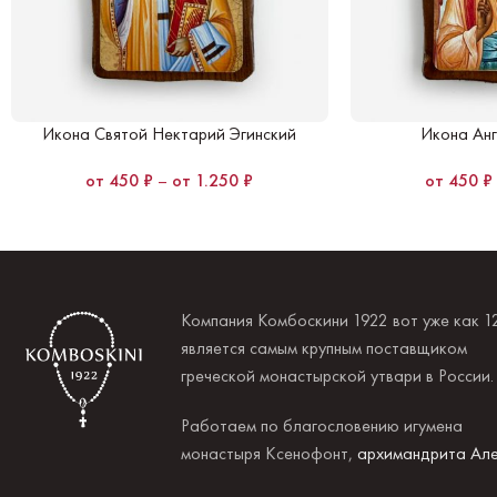
Икона Святой Нектарий Эгинский
Икона Анг
450
₽
–
1.250
₽
450
₽
Компания Комбоскини 1922 вот уже как 1
является самым крупным поставщиком
греческой монастырской утвари в России
Работаем по благословению игумена
монастыря Ксенофонт,
архимандрита Але