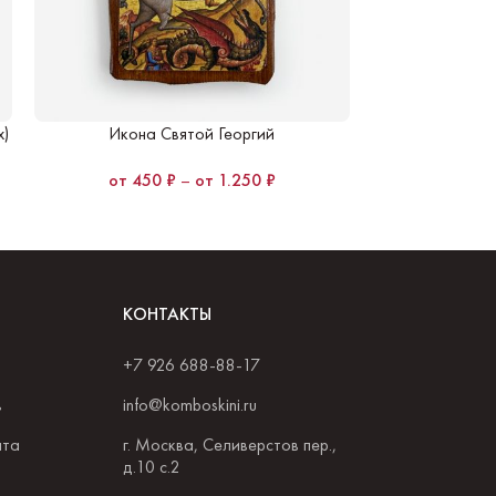
х)
Икона Святой Георгий
Икона Свят
450
₽
–
1.250
₽
45
КОНТАКТЫ
+7 926 688-88-17
в
info@komboskini.ru
ата
г. Москва, Селиверстов пер.,
д.10 с.2