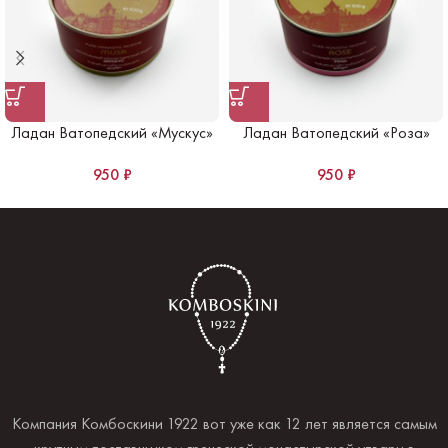
Ладан Ватопедский «Мускус»
Ладан Ватопедский «Роза»
950
₽
950
₽
Компания Комбоскини 1922 вот уже как 12 лет является самым