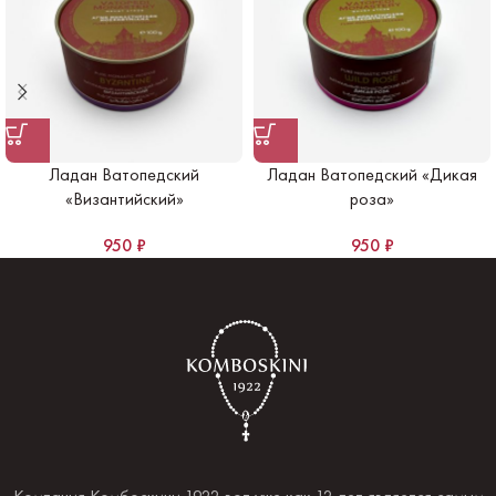
Ладан Ватопедский
Ладан Ватопедский «Дикая
«Византийский»
роза»
950
₽
950
₽