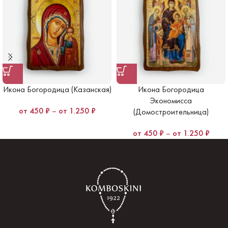
Икона Богородица (Казанская)
Икона Богородица
Экономисса
450
₽
–
1.250
₽
(Домостроительница)
450
₽
–
1.250
₽