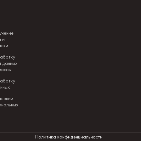
и
учение
 и
ылки
работку
и данных
висов
работку
анных
ошении
ональных
Политика конфиденциальности