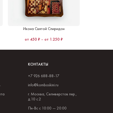
Складень дор
Тр
Икона Святой Спиридон
450
₽
–
1.250
₽
КОНТАКТЫ
+7 926 688-88-17
в
info@komboskini.ru
ата
г. Москва, Селиверстов пер.,
д.10 с.2
Пн-Вс с 10:00 — 20:00