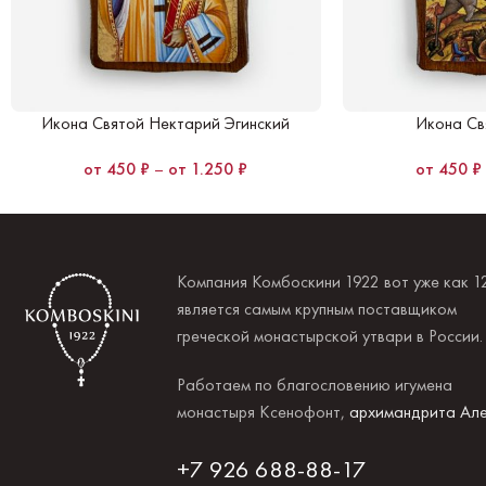
Икона Святой Нектарий Эгинский
Икона Св
450
₽
–
1.250
₽
450
₽
Компания Комбоскини 1922 вот уже как 1
является самым крупным поставщиком
греческой монастырской утвари в России
Работаем по благословению игумена
монастыря Ксенофонт,
архимандрита Але
+7 926 688-88-17