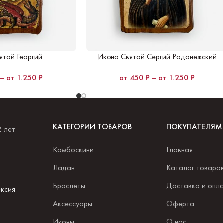
ятой Георгий
Икона Святой Сергий Радонежский
–
1.250
₽
450
₽
–
1.250
₽
КАТЕГОРИИ ТОВАРОВ
ПОКУПАТЕЛЯМ
2 лет
Комбоскини
Главная
.
Ладан
Каталог товаро
Браслеты
Доставка и опл
ксия
Аксессуары
Оферта
Иконы
О нас