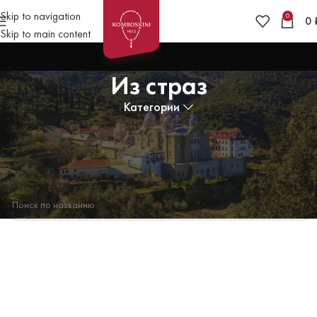
Skip to navigation
0
0
Skip to main content
Из страз
Категории
Главная
»
Браслеты
»
Из страз
Товаров, соответствующих вашему запросу, не обнаружено.