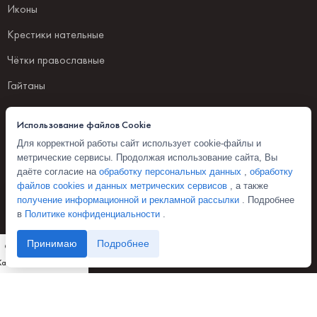
Иконы
Крестики нательные
Чётки православные
Гайтаны
ПОКУПАТЕЛЯМ
Использование файлов Cookie
Для корректной работы сайт использует cookie-файлы и
Главная
метрические сервисы. Продолжая использование сайта, Вы
даёте согласие на
обработку персональных данных
,
обработку
Каталог товаров
файлов cookies и данных метрических сервисов
, а также
получение информационной и рекламной рассылки
. Подробнее
Доставка и оплата
в
Политике конфиденциальности
.
Оферта
Принимаю
0
Подробнее
О нас
Каталог
Фильтры
Избранное
Корзина
Мой аккаунт
Полезные статьи
Контакты