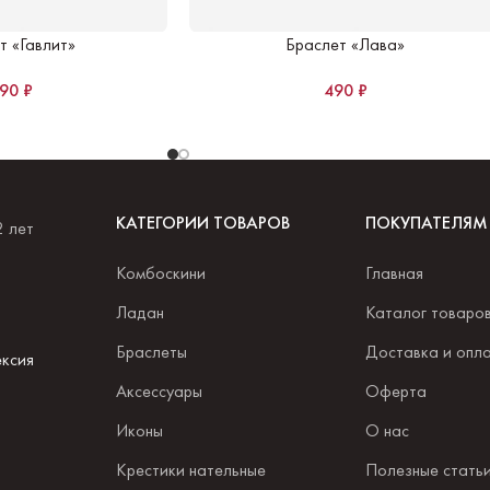
т «Гавлит»
Браслет «Лава»
490
₽
490
₽
КАТЕГОРИИ ТОВАРОВ
ПОКУПАТЕЛЯМ
2 лет
Комбоскини
Главная
.
Ладан
Каталог товаро
Браслеты
Доставка и опл
ксия
Аксессуары
Оферта
Иконы
О нас
Крестики нательные
Полезные стать