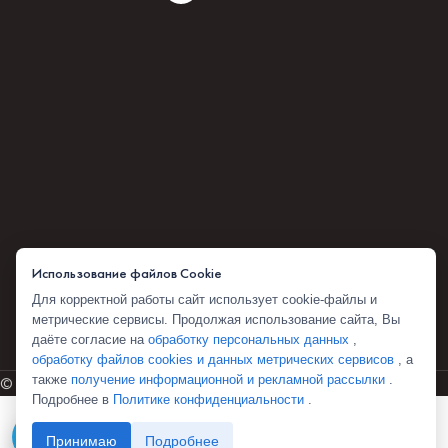
Использование файлов Cookie
Для корректной работы сайт использует cookie-файлы и
метрические сервисы. Продолжая использование сайта, Вы
даёте согласие на
обработку персональных данных
,
обработку файлов cookies и данных метрических сервисов
, а
также
получение информационной и рекламной рассылки
.
© 2026 Комбоскини 1922
Подробнее в
Политике конфиденциальности
.
Telegram
Принимаю
Подробнее