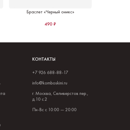
Браслет «Черный оникс»
Браслет из
490
₽
КОНТАКТЫ
+7 926 688-88-17
в
info@komboskini.ru
ата
г. Москва, Селиверстов пер.,
д.10 с.2
Пн-Вс с 10:00 — 20:00
и