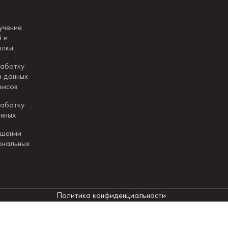
учение
 и
ылки
работку
и данных
висов
работку
анных
ошении
ональных
Политика конфиденциальности