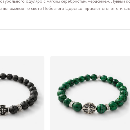
турального адуляра с мягким серебристым мерцанием. Лунный ка
 напоминает о свете Небесного Царства. Браслет станет стильн