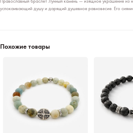
Православный браслет Лунный камень — изящное украшение из на
успокаивающий душу и дарящий душевное равновесие. Его сияние
Похожие товары