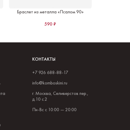
Браслет из металла «Псалом 90»
Браслет и
590
₽
КОНТАКТЫ
+7 926 688-88-17
в
info@komboskini.ru
ата
г. Москва, Селиверстов пер.,
д.10 с.2
Пн-Вс с 10:00 — 20:00
и