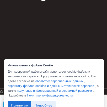
Использование файлов Cookie
Для корректной работы сайт использует cookie-файлы и
метрические сервисы. Продолжая использование сайта, Вы
даёте согласие на
обработку персональных данных
,
обработку файлов cookies и данных метрических сервисов
, а
также
получение информационной и рекламной рассылки
.
© 2026 Комбоскини 1922
Подробнее в
Политике конфиденциальности
.
Telegram
Принимаю
Подробнее