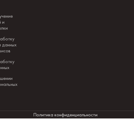
учение
 и
ылки
работку
и данных
висов
работку
анных
ошении
ональных
Политика конфиденциальности