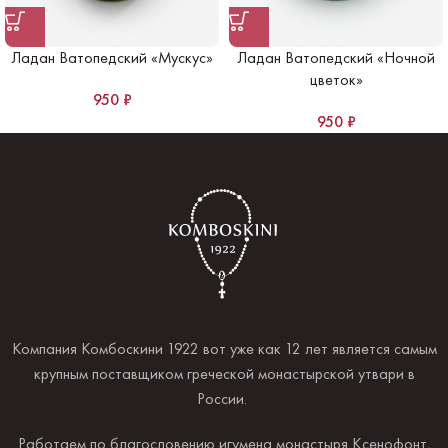
Ладан Ватопедский «Мускус»
Ладан Ватопедский «Ночной
цветок»
950
₽
950
₽
Компания Комбоскини 1922 вот уже как 12 лет является самым
крупным поставщиком греческой монастырской утвари в
России.
Работаем по благословению игумена монастыря Ксенофонт,