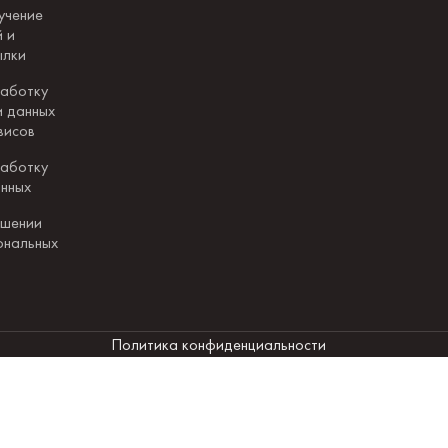
учение
 и
ылки
работку
и данных
висов
работку
анных
ошении
ональных
Политика конфиденциальности