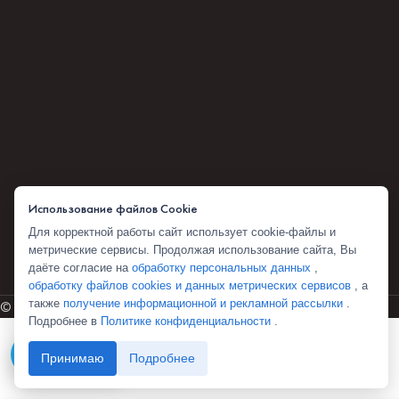
Использование файлов Cookie
Для корректной работы сайт использует cookie-файлы и
метрические сервисы. Продолжая использование сайта, Вы
даёте согласие на
обработку персональных данных
,
обработку файлов cookies и данных метрических сервисов
, а
также
получение информационной и рекламной рассылки
.
© 2026 Комбоскини 1922
Подробнее в
Политике конфиденциальности
.
Telegram
Принимаю
Подробнее