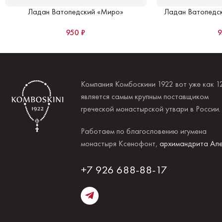
Ладан Ватопедский «Миро»
Ладан Ватопедск
950
₽
Компания Комбоскини 1922 вот уже как 1
является самым крупным поставщиком
греческой монастырской утвари в России
Работаем по благословению игумена
монастыря Ксенофонт,
архимандрита Але
+7 926 688-88-17