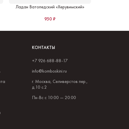
Ладан Ватопедский «Херувимский»
Ладан Дохиа
950
₽
60
КОНТАКТЫ
+7 926 688-88-17
в
info@komboskini.ru
ата
г. Москва, Селиверстов пер.,
д.10 с.2
Пн-Вс с 10:00 — 20:00
и