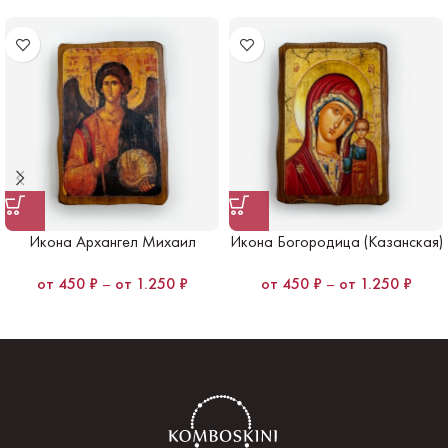
Икона Архангел Михаил
Икона Богородица (Казанская)
450
₽
–
1.250
₽
450
₽
–
1.250
₽