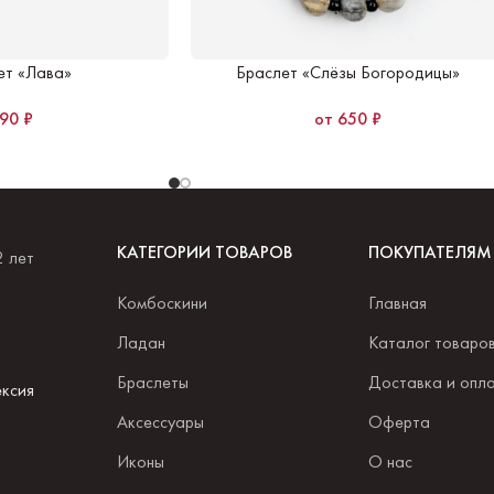
ет «Лава»
Браслет «Слёзы Богородицы»
490
₽
650
₽
КАТЕГОРИИ ТОВАРОВ
ПОКУПАТЕЛЯМ
2 лет
Комбоскини
Главная
.
Ладан
Каталог товаро
Браслеты
Доставка и опл
ксия
Аксессуары
Оферта
Иконы
О нас