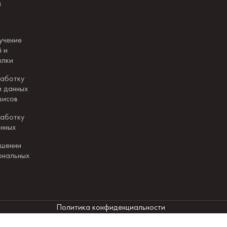
и
учение
 и
ылки
работку
и данных
висов
работку
анных
ошении
ональных
Политика конфиденциальности