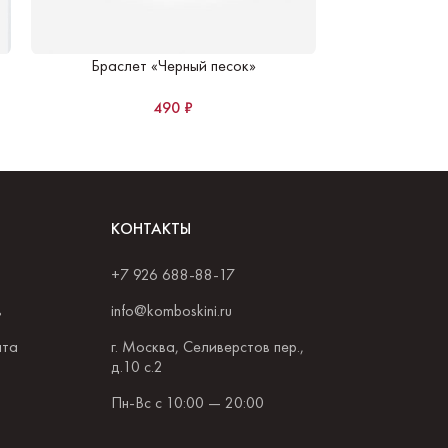
Браслет «Черный песок»
Браслет 
490
₽
КОНТАКТЫ
+7 926 688-88-17
в
info@komboskini.ru
ата
г. Москва, Селиверстов пер.,
д.10 с.2
Пн-Вс с 10:00 — 20:00