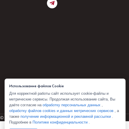
Использование файлов Cookie
Для корректной работы сайт использует cookie-файлы и
метрические сервисы. Продолжая использование сайта, Вы
даёте согласие на
обработку персональных данных
,
обработку файлов cookies и данных метрических сервисов
, а
также
получение информационной и рекламной рассылки
.
© 2026 Комбоскини 1922
Подробнее в
Политике конфиденциальности
.