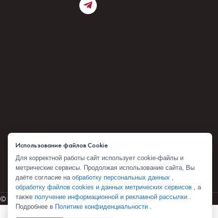
Использование файлов Cookie
Для корректной работы сайт использует cookie-файлы и
метрические сервисы. Продолжая использование сайта, Вы
даёте согласие на
обработку персональных данных
,
обработку файлов cookies и данных метрических сервисов
, а
также
получение информационной и рекламной рассылки
.
© 2026 Комбоскини 1922
Подробнее в
Политике конфиденциальности
.