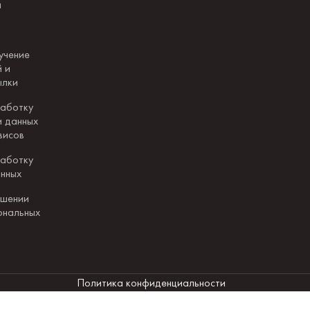
и
учение
 и
ылки
работку
и данных
висов
работку
анных
ошении
ональных
Политика конфиденциальности