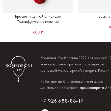
Браслет «Святой Спиридон
Брасле
Тримифунтский» красный
600
₽
Компания Комбоскини 1922 вот уже как 1
является самым крупным поставщиком
греческой монастырской утвари в России
Работаем по благословению игумена
монастыря Ксенофонт,
архимандрита Але
+7 926 688-88-17