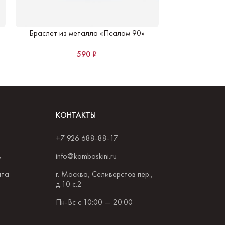
Браслет из металла «Псалом 90»
Браслет из эко
590
₽
КОНТАКТЫ
+7 926 688-88-17
в
info@komboskini.ru
ата
г. Москва, Селиверстов пер.,
д.10 с.2
Пн-Вс с 10:00 — 20:00