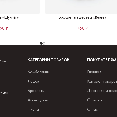
т «Шунгит»
Браслет из дерева «Венге»
490
₽
450
₽
КАТЕГОРИИ ТОВАРОВ
ПОКУПАТЕЛЯМ
2 лет
Комбоскини
Главная
.
Ладан
Каталог товаро
Браслеты
Доставка и опл
ксия
Аксессуары
Оферта
Иконы
О нас