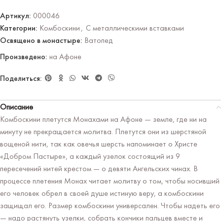
Артикул:
000046
Категории:
Комбоскини
,
С металлическими вставками
Освящено в монастыре:
Ватопед
Произведено:
на Афоне
Поделиться:
Описание
Комбоскини плетутся Монахами на Афоне — земле, где ни на
минуту не прекращается молитва. Плетутся они из шерстяной
вощеной нити, так как овечья шерсть напоминает о Христе
«Добром Пастыре», а каждый узелок состоящий из 9
пересечений нитей крестом — о девяти Ангельских чинах. В
процессе плетения Монах читает молитву о том, чтобы носивший
его человек обрел в своей душе истиную веру, а комбоскини
защищал его. Размер комбоскини универсален. Чтобы надеть его
— надо растянуть узелки, собрать кончики пальцев вместе и