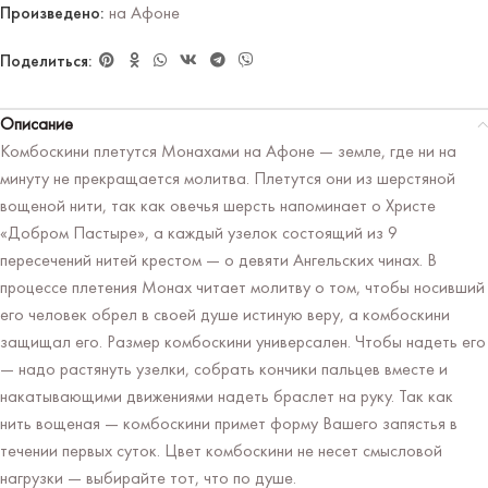
Произведено:
на Афоне
Поделиться:
Описание
Комбоскини плетутся Монахами на Афоне — земле, где ни на
минуту не прекращается молитва. Плетутся они из шерстяной
вощеной нити, так как овечья шерсть напоминает о Христе
«Добром Пастыре», а каждый узелок состоящий из 9
пересечений нитей крестом — о девяти Ангельских чинах. В
процессе плетения Монах читает молитву о том, чтобы носивший
его человек обрел в своей душе истиную веру, а комбоскини
защищал его. Размер комбоскини универсален. Чтобы надеть его
— надо растянуть узелки, собрать кончики пальцев вместе и
накатывающими движениями надеть браслет на руку. Так как
нить вощеная — комбоскини примет форму Вашего запястья в
течении первых суток. Цвет комбоскини не несет смысловой
нагрузки — выбирайте тот, что по душе.